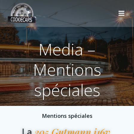
Aller
au
contenu
Media –
Mentions
spéciales
Mentions spéciales
205 Gutmann i16v
La