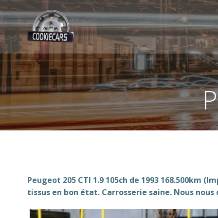
Aller
au
contenu
P
Peugeot 205 CTI 1.9 105ch de 1993 168.500km (I
tissus en bon état. Carrosserie saine. Nous nou