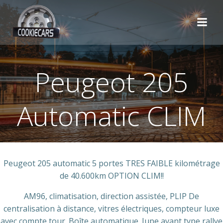
Aller
au
contenu
Peugeot 205
Automatic CLIM
Peugeot 205 automatic 5 portes TRES FAIBLE kilométrage
de 40.600km OPTION CLIM!!
AM96, climatisation, direction assistée, PLIP De
centralisation à distance, vitres électriques, compteur luxe
avec compte tour. Boîte automatique. Jupe avant type rallye